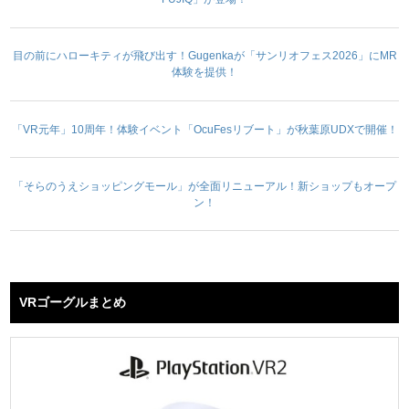
目の前にハローキティが飛び出す！Gugenkaが「サンリオフェス2026」にMR
体験を提供！
「VR元年」10周年！体験イベント「OcuFesリブート」が秋葉原UDXで開催！
「そらのうえショッピングモール」が全面リニューアル！新ショップもオープ
ン！
VRゴーグルまとめ