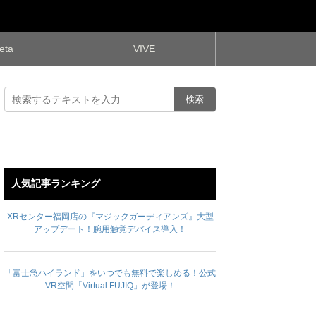
eta
VIVE
人気記事ランキング
XRセンター福岡店の『マジックガーディアンズ』大型
アップデート！腕用触覚デバイス導入！
「富士急ハイランド」をいつでも無料で楽しめる！公式
VR空間「Virtual FUJIQ」が登場！