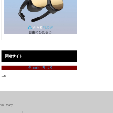
関連サイト
eSports PLUS
-->
VR Ready