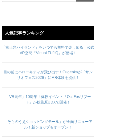
人気記事ランキング
「富士急ハイランド」をいつでも無料で楽しめる！公式
VR空間「Virtual FUJIQ」が登場！
目の前にハローキティが飛び出す！Gugenkaが「サン
リオフェス2026」にMR体験を提供！
「VR元年」10周年！体験イベント「OcuFesリブー
ト」が秋葉原UDXで開催！
「そらのうえショッピングモール」が全面リニューア
ル！新ショップもオープン！