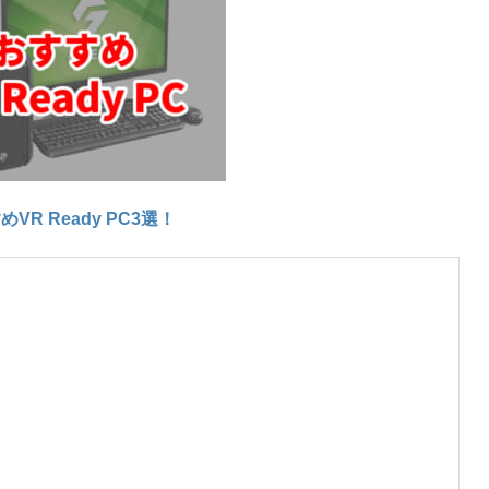
VR Ready PC3選！