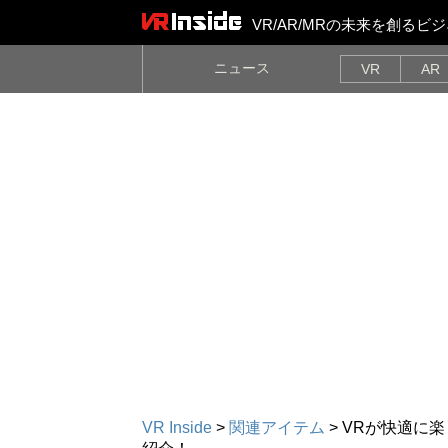
VR/AR/MRの未来を創る
ニュース
VR
AR
VR Inside
>
関連アイテム
>
VRが快適に楽