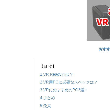
おすすめ
【目 次】
1
VR Readyとは？
2
VR用PCに必要なスペックは？
3
VRにおすすめのPC3選！
4
まとめ
5
免責