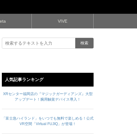
eta
VIVE
人気記事ランキング
XRセンター福岡店の『マジックガーディアンズ』大型
アップデート！腕用触覚デバイス導入！
「富士急ハイランド」をいつでも無料で楽しめる！公式
VR空間「Virtual FUJIQ」が登場！