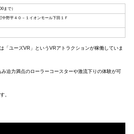
：00まで）
らせ町中野平４０－１イオンモール下田１Ｆ
は「ユーズVR」というVRアトラクションが稼働していま
込み迫力満点のローラーコースターや激流下りの体験が可
ます。