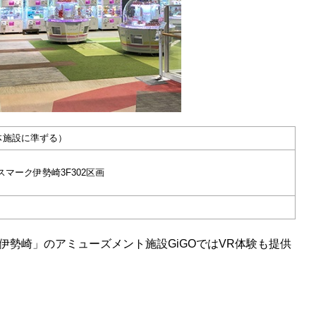
母体施設に準ずる）
スマーク伊勢崎3F302区画
勢崎」のアミューズメント施設GiGOではVR体験も提供