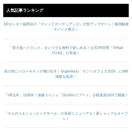
人気記事ランキング
XRセンター福岡店の『マジックガーディアンズ』大型アップデート！腕用触覚
デバイス導入！
「富士急ハイランド」をいつでも無料で楽しめる！公式VR空間「Virtual
FUJIQ」が登場！
目の前にハローキティが飛び出す！Gugenkaが「サンリオフェス2026」にMR
体験を提供！
「VR元年」10周年！体験イベント「OcuFesリブート」が秋葉原UDXで開催！
「そらのうえショッピングモール」が全面リニューアル！新ショップもオープ
ン！