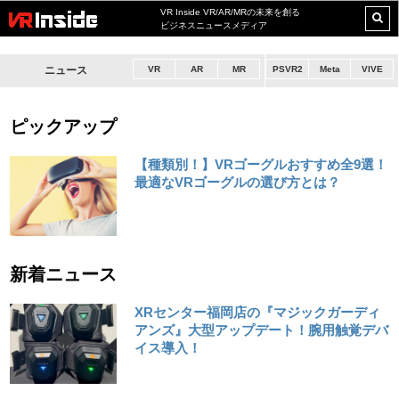
VR Inside VR/AR/MRの未来を創る
ビジネスニュースメディア
ニュース
VR
AR
MR
PSVR2
Meta
VIVE
ピックアップ
【種類別！】VRゴーグルおすすめ全9選！
最適なVRゴーグルの選び方とは？
新着ニュース
XRセンター福岡店の『マジックガーディ
アンズ』大型アップデート！腕用触覚デバ
イス導入！