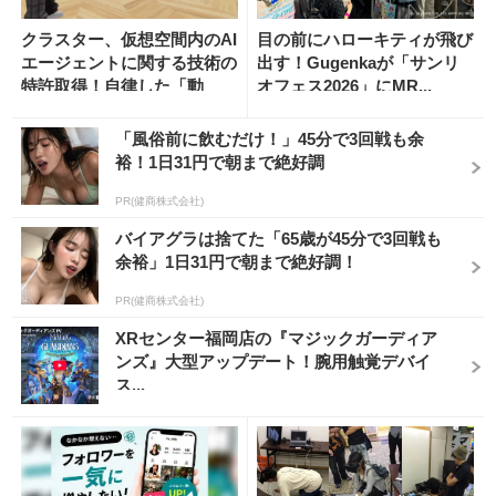
クラスター、仮想空間内のAI
目の前にハローキティが飛び
エージェントに関する技術の
出す！Gugenkaが「サンリ
特許取得！自律した「動
オフェス2026」にMR...
作」...
「風俗前に飲むだけ！」45分で3回戦も余
裕！1日31円で朝まで絶好調
PR(健商株式会社)
バイアグラは捨てた「65歳が45分で3回戦も
余裕」1日31円で朝まで絶好調！
PR(健商株式会社)
XRセンター福岡店の『マジックガーディア
ンズ』大型アップデート！腕用触覚デバイ
ス...