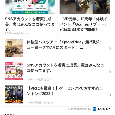
SNSアカウントを着実に成
「VR元年」10周年！体験イ
長。実はみんなココ使ってま
ベント「OcuFesリブート」
す。
が秋葉原UDXで開催！...
PR(Dreaw合同会社)
体験型バスツアー『XploreRide』第2弾がニ
ューヨークで7月にスタート！ ...
SNSアカウントを着実に成長。実はみんなコ
コ使ってます。
PR(Dreaw合同会社)
【VRにも最適！】ゲーミングPCおすすめラ
ンキング2022！
PR(株式会社Timingood)
Recommended by