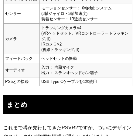
モーションセンサー： 6軸検出システム
センサー
(3軸ジャイロ・3軸加速度)
装着センサー： IR近接センサー
トラッキングカメラ×4
(VRヘッドセット、VRコントローラートラッキン
カメラ
グ用)
IRカメラ×2
(視線トラッキング用)
フィードバック
ヘッドセットの振動
入力： 内蔵マイク
オーディオ
出力： ステレオヘッドホン端子
PS5との接続
USB Type-Cケーブルを1本使用
まとめ
これまで噂が先行してきたPSVR2ですが、ついにデザイン