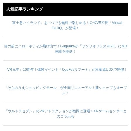
人気記事ランキング
「富士急ハイランド」をいつでも無料で楽しめる！公式VR空間「Virtual
FUJIQ」が登場！
目の前にハローキティが飛び出す！Gugenkaが「サンリオフェス2026」にMR
体験を提供！
「VR元年」10周年！体験イベント「OcuFesリブート」が秋葉原UDXで開催！
「そらのうえショッピングモール」が全面リニューアル！新ショップもオープ
ン！
『ウルトラセブン』のVRアトラクションが福岡に登場！XRゲームセンターと
のコラボも