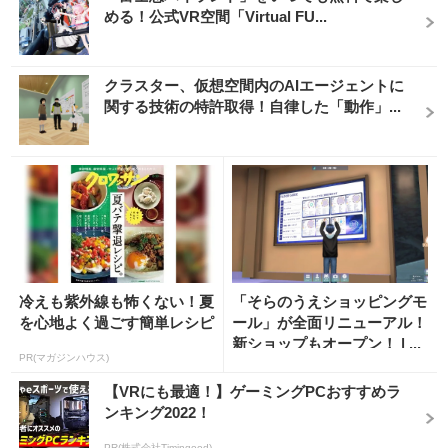
める！公式VR空間「Virtual FU...
クラスター、仮想空間内のAIエージェントに
関する技術の特許取得！自律した「動作」...
冷えも紫外線も怖くない！夏
「そらのうえショッピングモ
を心地よく過ごす簡単レシピ
ール」が全面リニューアル！
新ショップもオープン！ | ...
PR(マガジンハウス)
【VRにも最適！】ゲーミングPCおすすめラ
ンキング2022！
PR(株式会社Timingood)