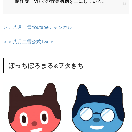
制作等、VRでの音楽活動を主にしている。
＞＞八月二雪Youtubeチャンネル
＞＞八月二雪公式Twitter
ぼっちぼろまる&ヲタきち