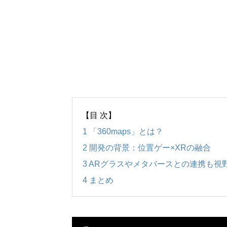
【目 次】
1
「360maps」とは？
2
開発の背景：位置ゲー×XRの融合
3
ARグラスやメタバースとの連携も視
4
まとめ