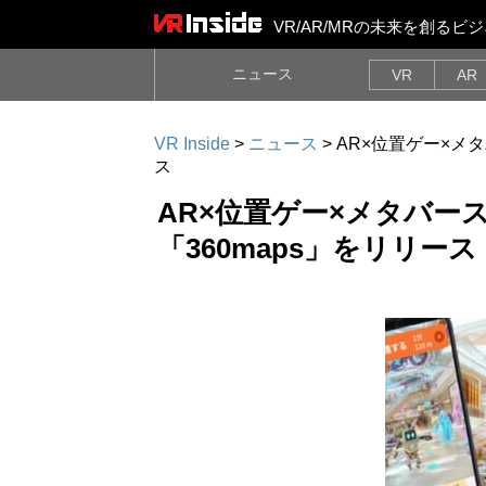
VR/AR/MRの未来を創る
ニュース
VR
AR
VR Inside
>
ニュース
>
AR×位置ゲー×メタ
ス
AR×位置ゲー×メタバース！
「360maps」をリリース