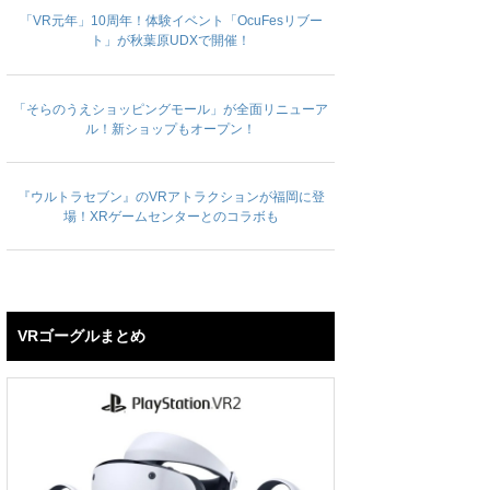
「VR元年」10周年！体験イベント「OcuFesリブー
ト」が秋葉原UDXで開催！
「そらのうえショッピングモール」が全面リニューア
ル！新ショップもオープン！
『ウルトラセブン』のVRアトラクションが福岡に登
場！XRゲームセンターとのコラボも
VRゴーグルまとめ