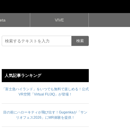
eta
VIVE
人気記事ランキング
「富士急ハイランド」をいつでも無料で楽しめる！公式
VR空間「Virtual FUJIQ」が登場！
目の前にハローキティが飛び出す！Gugenkaが「サン
リオフェス2026」にMR体験を提供！