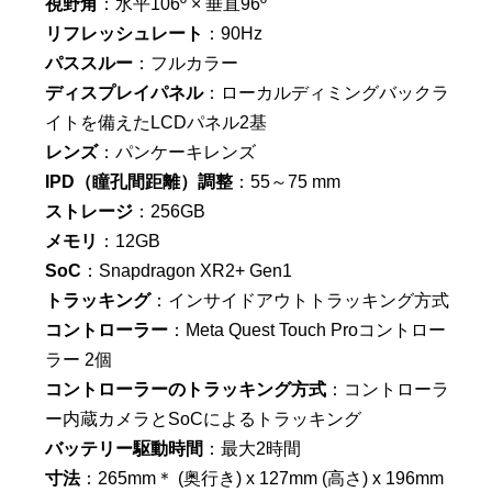
視野角
：水平106º × 垂直96º
リフレッシュレート
：90Hz
パススルー
：フルカラー
ディスプレイパネル
：ローカルディミングバックラ
イトを備えたLCDパネル2基
レンズ
：パンケーキレンズ
IPD（瞳孔間距離）調整
：55～75 mm
ストレージ
：256GB
メモリ
：12GB
SoC
：Snapdragon XR2+ Gen1
トラッキング
：インサイドアウトトラッキング方式
コントローラー
：Meta Quest Touch Proコントロー
ラー 2個
コントローラーのトラッキング方式
：コントローラ
ー内蔵カメラとSoCによるトラッキング
バッテリー駆動時間
：最大2時間
寸法
：265mm＊ (奥行き) x 127mm (高さ) x 196mm