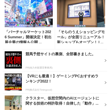
「バーチャルマーケット202
「そらのうえショッピングモ
6 Summer」開催決定！初出
ール」が全面リニューアル！
展企業の情報も公開 ...
新ショップもオープン！ | ...
競馬予想サイトの裏側、全部書きました。
PR(他力本願運営事務局)
【VRにも最適！】ゲーミングPCおすすめラ
ンキング2022！
PR(株式会社Timingood)
クラスター、仮想空間内のAIエージェントに
関する技術の特許取得！自律した「動作」...