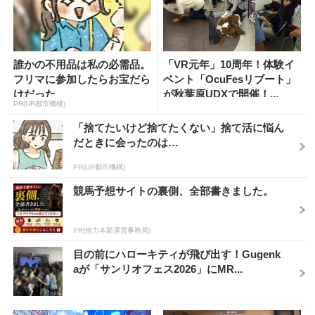
誰かの不用品は私の必需品。
「VR元年」10周年！体験イ
フリマに参加したらお宝だら
ベント「OcuFesリブート」
けだった
が秋葉原UDXで開催！...
PR(UR都市機構)
「捨てたいけど捨てたくない」捨て活に悩ん
だときに会ったのは…
PR(UR都市機構)
競馬予想サイトの裏側、全部書きました。
PR(他力本願運営事務局)
目の前にハローキティが飛び出す！Gugenk
aが「サンリオフェス2026」にMR...