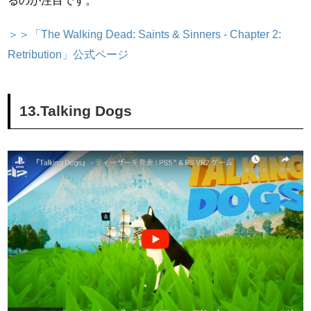
るのが注目です。
＞＞「The Walking Dead: Saints & Sinners - Chapter 2:
Retribution」公式ページ
13.Talking Dogs