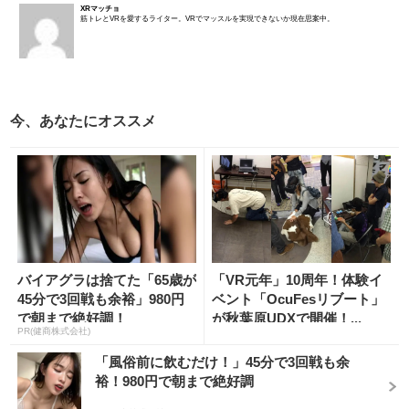
XRマッチョ
筋トレとVRを愛するライター。VRでマッスルを実現できないか現在思案中。
今、あなたにオススメ
バイアグラは捨てた「65歳が
「VR元年」10周年！体験イ
45分で3回戦も余裕」980円
ベント「OcuFesリブート」
で朝まで絶好調！
が秋葉原UDXで開催！...
PR(健商株式会社)
「風俗前に飲むだけ！」45分で3回戦も余
裕！980円で朝まで絶好調