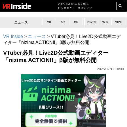
VR/AR/MRの未来を創る
ビジネスニュースメディア
ニュース
VR
AR
MR
PSVR2
Meta
VIVE
VR Inside
>
ニュース
>
VTuber必見！Live2D公式動画エデ
ィター「nizima ACTION!!」β版が無料公開
VTuber必見！Live2D公式動画エディター
「nizima ACTION!!」β版が無料公開
2025/07/11 18:00