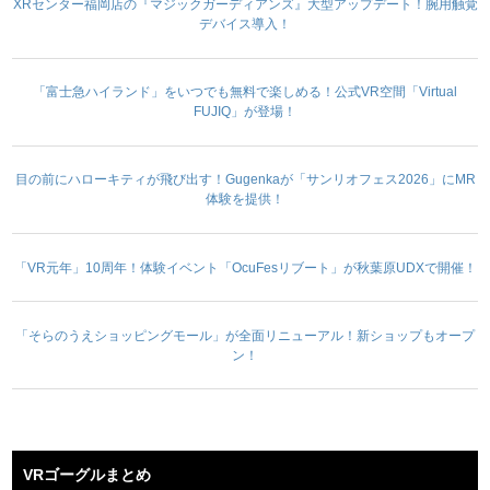
XRセンター福岡店の『マジックガーディアンズ』大型アップデート！腕用触覚
デバイス導入！
「富士急ハイランド」をいつでも無料で楽しめる！公式VR空間「Virtual
FUJIQ」が登場！
目の前にハローキティが飛び出す！Gugenkaが「サンリオフェス2026」にMR
体験を提供！
「VR元年」10周年！体験イベント「OcuFesリブート」が秋葉原UDXで開催！
「そらのうえショッピングモール」が全面リニューアル！新ショップもオープ
ン！
VRゴーグルまとめ