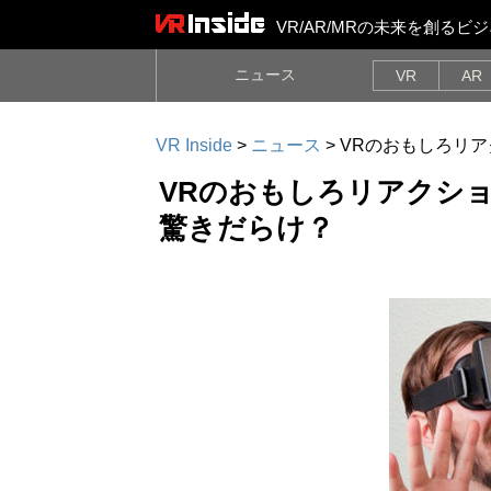
VR/AR/MRの未来を創る
ニュース
VR
AR
VR Inside
>
ニュース
>
VRのおもしろリ
VRのおもしろリアクシ
驚きだらけ？