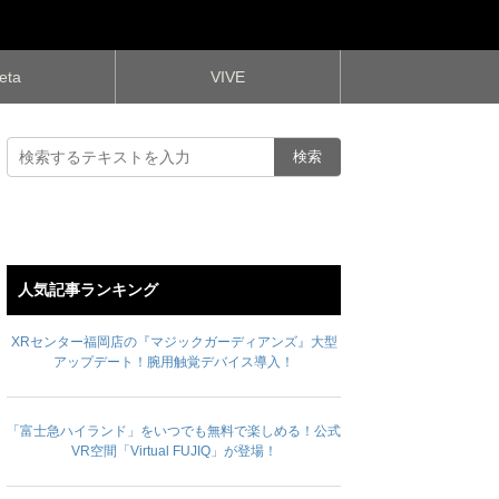
eta
VIVE
人気記事ランキング
XRセンター福岡店の『マジックガーディアンズ』大型
アップデート！腕用触覚デバイス導入！
「富士急ハイランド」をいつでも無料で楽しめる！公式
VR空間「Virtual FUJIQ」が登場！