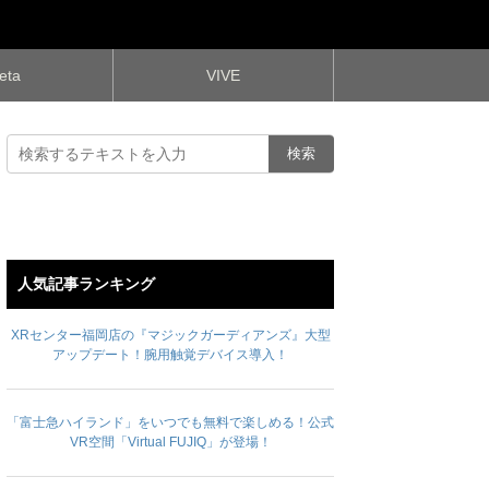
eta
VIVE
人気記事ランキング
XRセンター福岡店の『マジックガーディアンズ』大型
アップデート！腕用触覚デバイス導入！
「富士急ハイランド」をいつでも無料で楽しめる！公式
VR空間「Virtual FUJIQ」が登場！