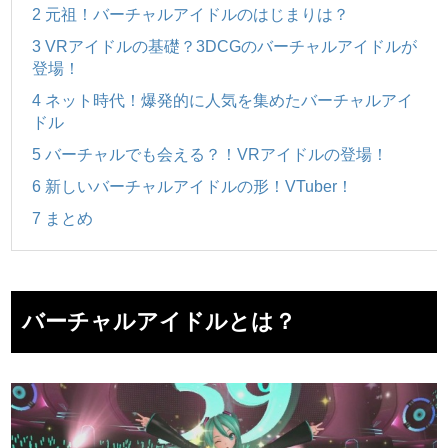
2
元祖！バーチャルアイドルのはじまりは？
3
VRアイドルの基礎？3DCGのバーチャルアイドルが
登場！
4
ネット時代！爆発的に人気を集めたバーチャルアイ
ドル
5
バーチャルでも会える？！VRアイドルの登場！
6
新しいバーチャルアイドルの形！VTuber！
7
まとめ
バーチャルアイドルとは？