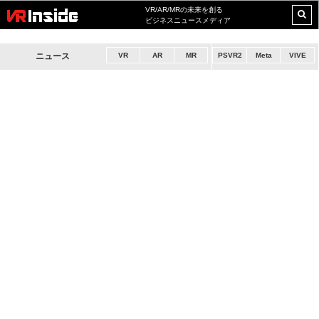
VR/AR/MRの未来を創る
ビジネスニュースメディア
ニュース
VR
AR
MR
PSVR2
Meta
VIVE