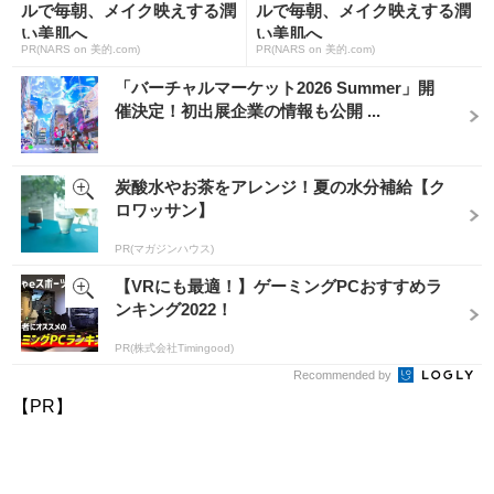
ルで毎朝、メイク映えする潤
ルで毎朝、メイク映えする潤
い美肌へ
い美肌へ
PR(NARS on 美的.com)
PR(NARS on 美的.com)
「バーチャルマーケット2026 Summer」開
催決定！初出展企業の情報も公開 ...
炭酸水やお茶をアレンジ！夏の水分補給【ク
ロワッサン】
PR(マガジンハウス)
【VRにも最適！】ゲーミングPCおすすめラ
ンキング2022！
PR(株式会社Timingood)
Recommended by
【PR】