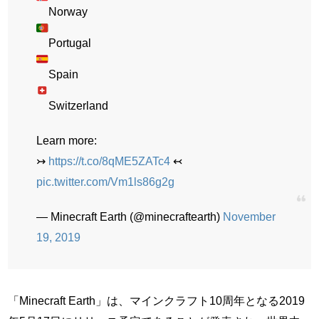
Norway
Portugal
Spain
Switzerland
Learn more:
↣
https://t.co/8qME5ZATc4
↢
pic.twitter.com/Vm1ls86g2g
— Minecraft Earth (@minecraftearth)
November
19, 2019
「Minecraft Earth」は、マインクラフト10周年となる2019