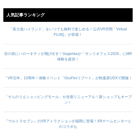
人気記事ランキング
「富士急ハイランド」をいつでも無料で楽しめる！公式VR空間「Virtual
FUJIQ」が登場！
目の前にハローキティが飛び出す！Gugenkaが「サンリオフェス2026」にMR
体験を提供！
「VR元年」10周年！体験イベント「OcuFesリブート」が秋葉原UDXで開催！
「そらのうえショッピングモール」が全面リニューアル！新ショップもオープ
ン！
『ウルトラセブン』のVRアトラクションが福岡に登場！XRゲームセンターと
のコラボも