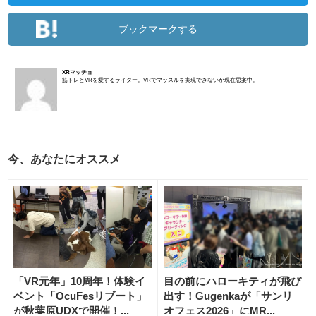
ブックマークする
XRマッチョ
筋トレとVRを愛するライター。VRでマッスルを実現できないか現在思案中。
今、あなたにオススメ
「VR元年」10周年！体験イ
目の前にハローキティが飛び
ベント「OcuFesリブート」
出す！Gugenkaが「サンリ
が秋葉原UDXで開催！...
オフェス2026」にMR...