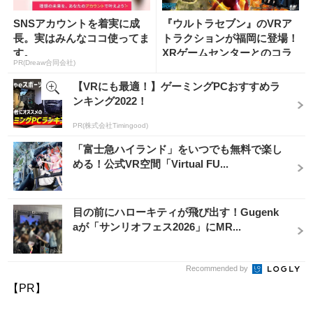
SNSアカウントを着実に成
『ウルトラセブン』のVRア
長。実はみんなココ使ってま
トラクションが福岡に登場！
す。
XRゲームセンターとのコラ
PR(Dreaw合同会社)
ボ...
【VRにも最適！】ゲーミングPCおすすめラ
ンキング2022！
PR(株式会社Timingood)
「富士急ハイランド」をいつでも無料で楽し
める！公式VR空間「Virtual FU...
目の前にハローキティが飛び出す！Gugenk
aが「サンリオフェス2026」にMR...
Recommended by
【PR】