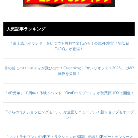
人気記事ランキング
「富士急ハイランド」をいつでも無料で楽しめる！公式VR空間「Virtual
FUJIQ」が登場！
目の前にハローキティが飛び出す！Gugenkaが「サンリオフェス2026」にMR
体験を提供！
「VR元年」10周年！体験イベント「OcuFesリブート」が秋葉原UDXで開催！
「そらのうえショッピングモール」が全面リニューアル！新ショップもオープ
ン！
『ウルトラセブン』のVRアトラクションが福岡に登場！XRゲームセンターと