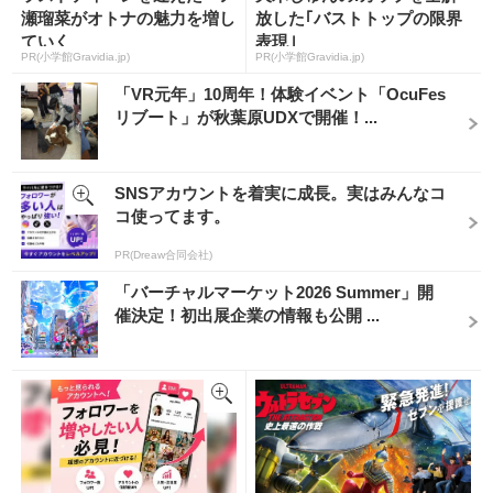
瀬瑠菜がオトナの魅力を増し
放した｢バストトップの限界
ていく
表現｣
PR(小学館Gravidia.jp)
PR(小学館Gravidia.jp)
「VR元年」10周年！体験イベント「OcuFes
リブート」が秋葉原UDXで開催！...
SNSアカウントを着実に成長。実はみんなコ
コ使ってます。
PR(Dreaw合同会社)
「バーチャルマーケット2026 Summer」開
催決定！初出展企業の情報も公開 ...