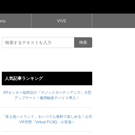
eta
VIVE
人気記事ランキング
XRセンター福岡店の『マジックガーディアンズ』大型
アップデート！腕用触覚デバイス導入！
「富士急ハイランド」をいつでも無料で楽しめる！公式
VR空間「Virtual FUJIQ」が登場！