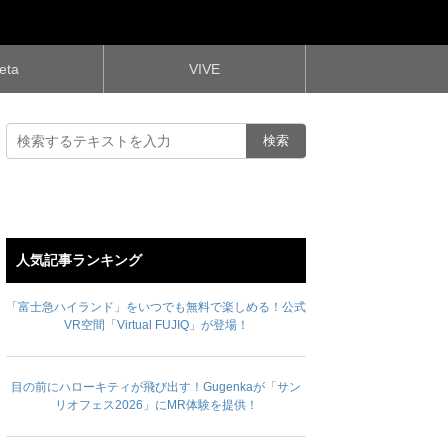
eta
VIVE
人気記事ランキング
「富士急ハイランド」をいつでも無料で楽しめる！公式
VR空間「Virtual FUJIQ」が登場！
目の前にハローキティが飛び出す！Gugenkaが「サン
リオフェス2026」にMR体験を提供！