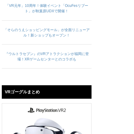
「VR元年」10周年！体験イベント「OcuFesリブー
ト」が秋葉原UDXで開催！
「そらのうえショッピングモール」が全面リニューア
ル！新ショップもオープン！
『ウルトラセブン』のVRアトラクションが福岡に登
場！XRゲームセンターとのコラボも
VRゴーグルまとめ