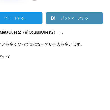
ツイートする
ブックマークする
taQuest2（前OculusQuest2）」。
ことも多くなって気になっている人も多いはず。
るのか？
。