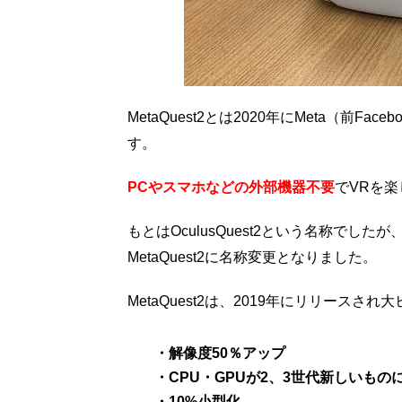
MetaQuest2とは2020年にMeta（前
す。
PCやスマホなどの外部機器不要
でVRを
もとはOculusQuest2という名称でしたが
MetaQuest2に名称変更となりました。
MetaQuest2は、2019年にリリースされ
・解像度50％アップ
・CPU・GPUが2、3世代新しいもの
・10%小型化