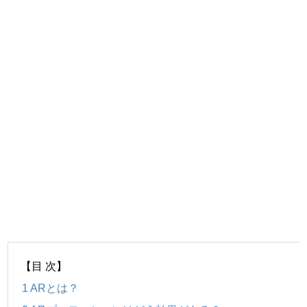
【目 次】
1
ARとは？