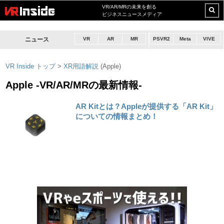
VR/AR/MRの未来を創る
ビジネスニュースメディア
ニュース
VR
AR
MR
PSVR2
Meta
VIVE
VR Inside トップ
>
XR用語解説
(Apple)
Apple -VR/AR/MRの最新情報-
AR Kitとは？Appleが提供する「AR Kit」
についての情報まとめ！