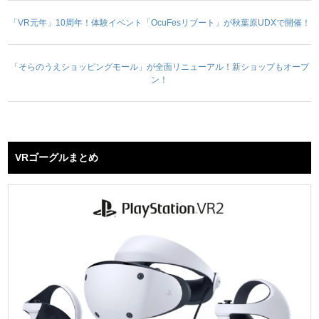
「VR元年」10周年！体験イベント「OcuFesリブート」が秋葉原UDXで開催！
「そらのうえショッピングモール」が全面リニューアル！新ショップもオープ
ン！
VRゴーグルまとめ