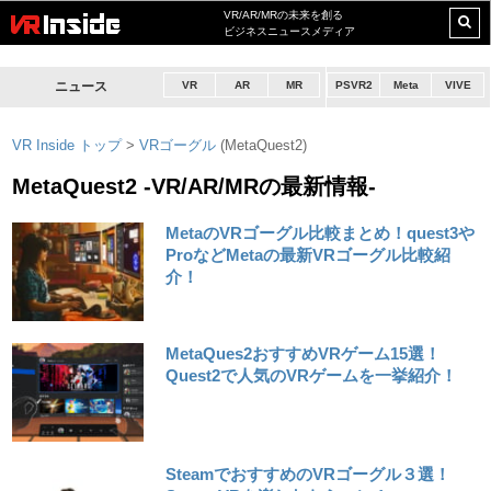
VR/AR/MRの未来を創る
ビジネスニュースメディア
ニュース
VR
AR
MR
PSVR2
Meta
VIVE
VR Inside トップ
>
VRゴーグル
(MetaQuest2)
MetaQuest2 -VR/AR/MRの最新情報-
MetaのVRゴーグル比較まとめ！quest3や
ProなどMetaの最新VRゴーグル比較紹
介！
MetaQues2おすすめVRゲーム15選！
Quest2で人気のVRゲームを一挙紹介！
SteamでおすすめのVRゴーグル３選！