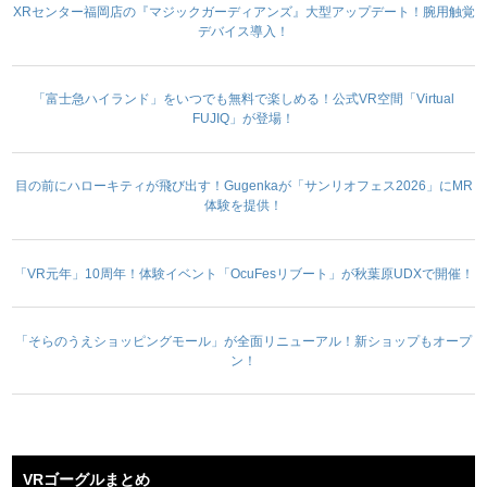
XRセンター福岡店の『マジックガーディアンズ』大型アップデート！腕用触覚
デバイス導入！
「富士急ハイランド」をいつでも無料で楽しめる！公式VR空間「Virtual
FUJIQ」が登場！
目の前にハローキティが飛び出す！Gugenkaが「サンリオフェス2026」にMR
体験を提供！
「VR元年」10周年！体験イベント「OcuFesリブート」が秋葉原UDXで開催！
「そらのうえショッピングモール」が全面リニューアル！新ショップもオープ
ン！
VRゴーグルまとめ