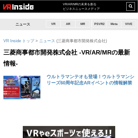
VR/AR/MRの未来を創る
ビジネスニュースメディア
ニュース
VR
AR
MR
PSVR2
Meta
VIVE
VR Inside トップ
>
ニュース
(三菱商事都市開発株式会社)
三菱商事都市開発株式会社 -VR/AR/MRの最新
情報-
ウルトラマンテオも登場！ウルトラマンシ
リーズ60周年記念ARイベントの情報解禁