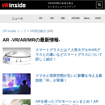
VR/AR/MRの未来を創る
ビジネスニュースメディア
ニュース
VR
AR
MR
PSVR2
Meta
VIVE
VR Inside トップ
>
XR用語解説
(AR)
AR -VR/AR/MRの最新情報-
スマートグラスとは？人気モデルやARグ
ラスとの違いなどスマートグラスについて
詳しく紹介！
スマホと現実空間が互いに影響を与える新
技術「IR」が登場！
ARを使ったプロモーションまとめ！AR