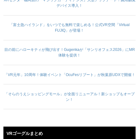
XRセンター福岡店の『マジックガーディアンズ』大型アップデート！腕用触覚
デバイス導入！
「富士急ハイランド」をいつでも無料で楽しめる！公式VR空間「Virtual
FUJIQ」が登場！
目の前にハローキティが飛び出す！Gugenkaが「サンリオフェス2026」にMR
体験を提供！
「VR元年」10周年！体験イベント「OcuFesリブート」が秋葉原UDXで開催！
「そらのうえショッピングモール」が全面リニューアル！新ショップもオープ
ン！
VRゴーグルまとめ