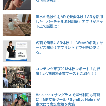
る情報を紹介！
洪水の危険性をARで疑似体験！ARを活用
した「バーチャル避難訓練」アプリがネッ
ト上で話題に！
名刺で簡単にAR体験！「WebAR名刺」サ
ービス開始！アプリいらずで手軽に使え
る。
コンテンツ東京2018体験レポート！お邪
魔したVR関連企業ブースもご紹介！！
Hololensｘサングラスで屋外利用も可能
に！MR支援ツール「GyroEye Holo」が
東大にて実証実験を実施