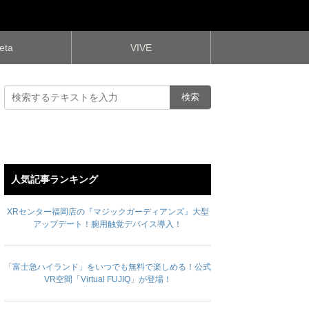
eta
VIVE
人気記事ランキング
XRセンター福岡店の『マジックガーディアンズ』大型
アップデート！腕用触覚デバイス導入！
「富士急ハイランド」をいつでも無料で楽しめる！公式
VR空間「Virtual FUJIQ」が登場！