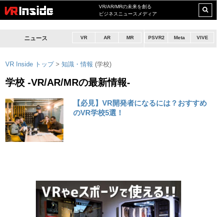
VR/AR/MRの未来を創る
ビジネスニュースメディア
ニュース
VR
AR
MR
PSVR2
Meta
VIVE
VR Inside トップ
>
知識・情報
(学校)
学校 -VR/AR/MRの最新情報-
【必見】VR開発者になるには？おすすめ
のVR学校5選！