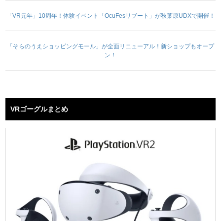
「VR元年」10周年！体験イベント「OcuFesリブート」が秋葉原UDXで開催！
「そらのうえショッピングモール」が全面リニューアル！新ショップもオープ
ン！
VRゴーグルまとめ