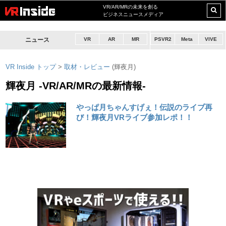
VR/AR/MRの未来を創る
ビジネスニュースメディア
ニュース
VR
AR
MR
PSVR2
Meta
VIVE
VR Inside トップ
>
取材・レビュー
(輝夜月)
輝夜月 -VR/AR/MRの最新情報-
やっぱ月ちゃんすげぇ！伝説のライブ再
び！輝夜月VRライブ参加レポ！！