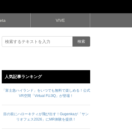
eta
VIVE
人気記事ランキング
「富士急ハイランド」をいつでも無料で楽しめる！公式
VR空間「Virtual FUJIQ」が登場！
目の前にハローキティが飛び出す！Gugenkaが「サン
リオフェス2026」にMR体験を提供！