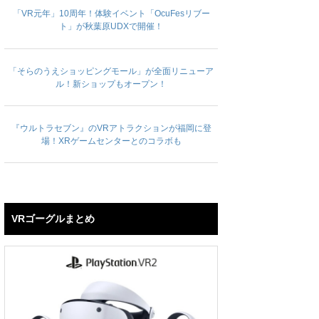
「VR元年」10周年！体験イベント「OcuFesリブー
ト」が秋葉原UDXで開催！
「そらのうえショッピングモール」が全面リニューア
ル！新ショップもオープン！
『ウルトラセブン』のVRアトラクションが福岡に登
場！XRゲームセンターとのコラボも
VRゴーグルまとめ