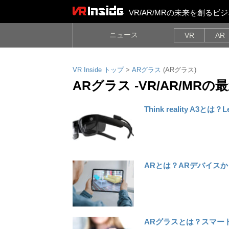
VR/AR/MRの未来を創る
ニュース
VR
AR
VR Inside トップ
>
ARグラス
(ARグラス)
ARグラス -VR/AR/MRの
Think reality A
ARとは？ARデバイス
ARグラスとは？スマー