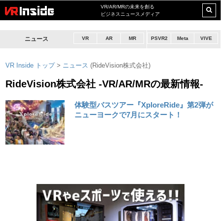
VR/AR/MRの未来を創る
ビジネスニュースメディア
ニュース
VR
AR
MR
PSVR2
Meta
VIVE
VR Inside トップ
>
ニュース
(RideVision株式会社)
RideVision株式会社 -VR/AR/MRの最新情報-
体験型バスツアー『XploreRide』第2弾が
ニューヨークで7月にスタート！