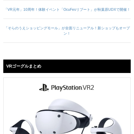
「VR元年」10周年！体験イベント「OcuFesリブート」が秋葉原UDXで開催！
「そらのうえショッピングモール」が全面リニューアル！新ショップもオープ
ン！
VRゴーグルまとめ