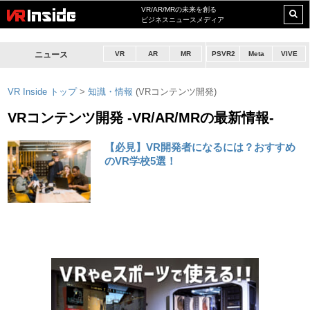
VR/AR/MRの未来を創る
ビジネスニュースメディア
ニュース
VR
AR
MR
PSVR2
Meta
VIVE
VR Inside トップ
>
知識・情報
(VRコンテンツ開発)
VRコンテンツ開発 -VR/AR/MRの最新情報-
【必見】VR開発者になるには？おすすめ
のVR学校5選！