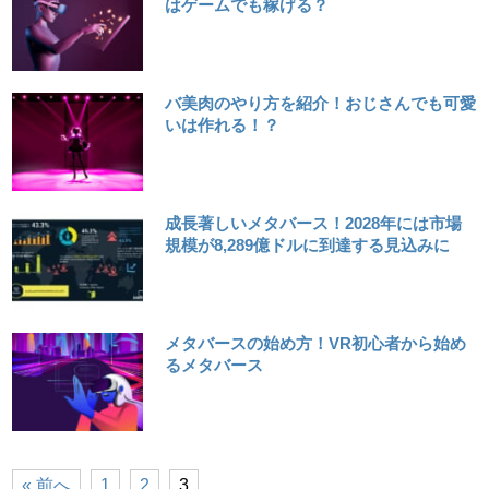
はゲームでも稼げる？
バ美肉のやり方を紹介！おじさんでも可愛
いは作れる！？
成長著しいメタバース！2028年には市場
規模が8,289億ドルに到達する見込みに
メタバースの始め方！VR初心者から始め
るメタバース
« 前へ
1
2
3