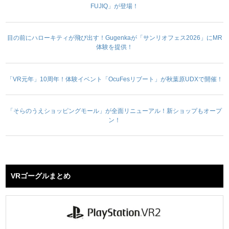
FUJIQ」が登場！
目の前にハローキティが飛び出す！Gugenkaが「サンリオフェス2026」にMR
体験を提供！
「VR元年」10周年！体験イベント「OcuFesリブート」が秋葉原UDXで開催！
「そらのうえショッピングモール」が全面リニューアル！新ショップもオープ
ン！
VRゴーグルまとめ