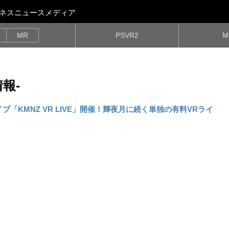
ビジネスニュースメディア
MR
PSVR2
M
情報-
ブ「KMNZ VR LIVE」開催！輝夜月に続く単独の有料VRライ