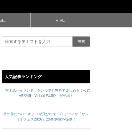
eta
VIVE
人気記事ランキング
「富士急ハイランド」をいつでも無料で楽しめる！公式
VR空間「Virtual FUJIQ」が登場！
目の前にハローキティが飛び出す！Gugenkaが「サン
リオフェス2026」にMR体験を提供！