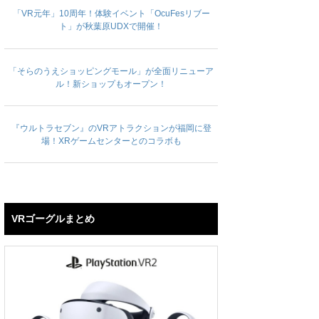
「VR元年」10周年！体験イベント「OcuFesリブー
ト」が秋葉原UDXで開催！
「そらのうえショッピングモール」が全面リニューア
ル！新ショップもオープン！
『ウルトラセブン』のVRアトラクションが福岡に登
場！XRゲームセンターとのコラボも
VRゴーグルまとめ