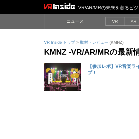
VR/AR/MRの未来を創る
ニュース
VR
AR
VR Inside トップ
>
取材・レビュー
(KMNZ)
KMNZ -VR/AR/MRの最新
【参加レポ】VR音楽ライ
ブ！