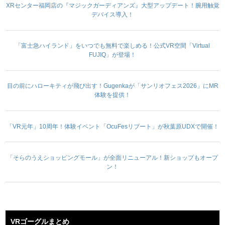
XRセンター福岡店の『マジックガーディアンズ』大型アップデート！腕用触覚
デバイス導入！
「富士急ハイランド」をいつでも無料で楽しめる！公式VR空間「Virtual
FUJIQ」が登場！
目の前にハローキティが飛び出す！Gugenkaが「サンリオフェス2026」にMR
体験を提供！
「VR元年」10周年！体験イベント「OcuFesリブート」が秋葉原UDXで開催！
「そらのうえショッピングモール」が全面リニューアル！新ショップもオープ
ン！
VRゴーグルまとめ