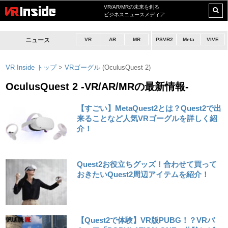
VR/AR/MRの未来を創る
ビジネスニュースメディア
ニュース
VR
AR
MR
PSVR2
Meta
VIVE
VR Inside トップ
>
VRゴーグル
(OculusQuest 2)
OculusQuest 2 -VR/AR/MRの最新情報-
【すごい】MetaQuest2とは？Quest2で出
来ることなど人気VRゴーグルを詳しく紹
介！
Quest2お役立ちグッズ！合わせて買って
おきたいQuest2周辺アイテムを紹介！
【Quest2で体験】VR版PUBG！？VRバ