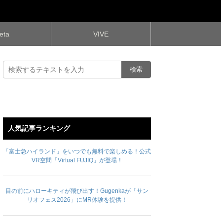
eta
VIVE
人気記事ランキング
「富士急ハイランド」をいつでも無料で楽しめる！公式
VR空間「Virtual FUJIQ」が登場！
目の前にハローキティが飛び出す！Gugenkaが「サン
リオフェス2026」にMR体験を提供！