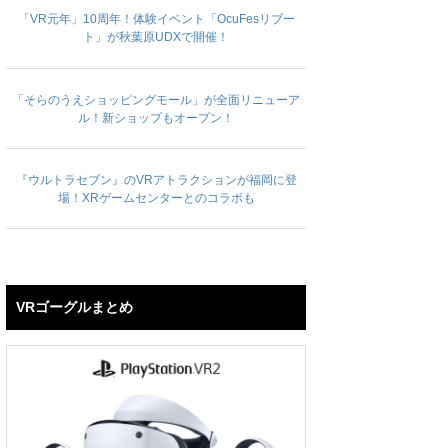
「VR元年」10周年！体験イベント「OcuFesリブー
ト」が秋葉原UDXで開催！
「そらのうえショッピングモール」が全面リニューア
ル！新ショップもオープン！
『ウルトラセブン』のVRアトラクションが福岡に登
場！XRゲームセンターとのコラボも
VRゴーグルまとめ