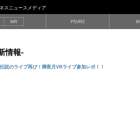
ビジネスニュースメディア
MR
PSVR2
M
最新情報-
伝説のライブ再び！輝夜月VRライブ参加レポ！！