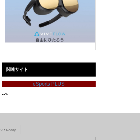
関連サイト
eSports PLUS
-->
VR Ready